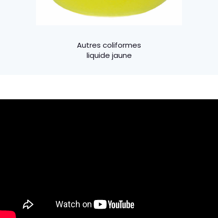
Autres coliformes
liquide jaune