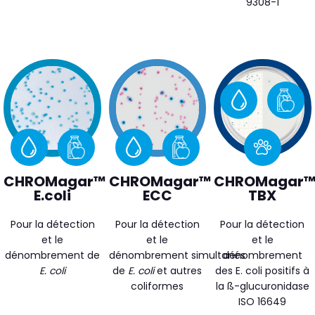
9308-1
CHROMagar™
CHROMagar™
CHROMagar
E.coli
ECC
TBX
Pour la détection
Pour la détection
Pour la détection
et le
et le
et le
dénombrement de
dénombrement simultanés
dénombrement
E. coli
de
E. coli
et autres
des
E. coli
positifs à
coliformes
la ß-glucuronidase
ISO 16649