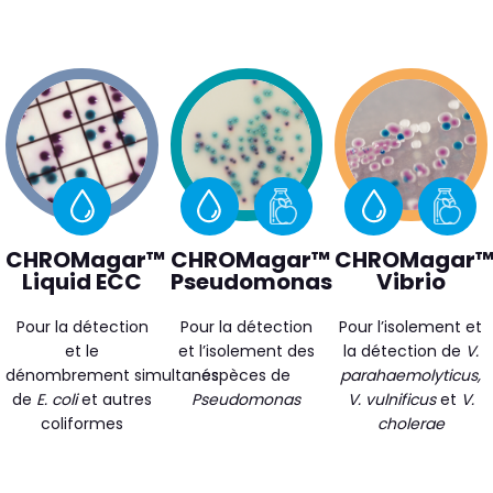
CHROMagar™
CHROMagar™
CHROMagar
Liquid ECC
Pseudomonas
Vibrio
Pour la détection
Pour la détection
Pour l’isolement et
et le
et l’isolement des
la détection de
V.
dénombrement simultanés
espèces de
parahaemolyticus,
de
E. coli
et autres
Pseudomonas
V. vulnificus
et
V.
coliformes
cholerae