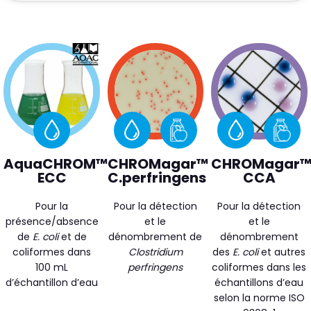
AquaCHROM™
CHROMagar™
CHROMagar
ECC
C.perfringens
CCA
Pour la
Pour la détection
Pour la détection
présence/absence
et le
et le
de
E. coli
et de
dénombrement de
dénombrement
coliformes dans
Clostridium
des
E. coli
et autres
100 mL
perfringens
coliformes dans les
d’échantillon d’eau
échantillons d’eau
selon la norme ISO