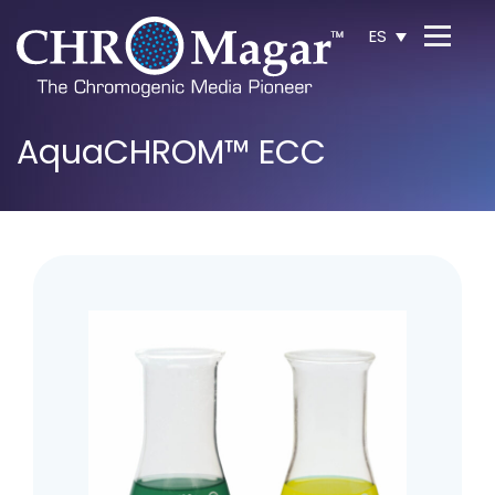
ES
AquaCHROM™ ECC