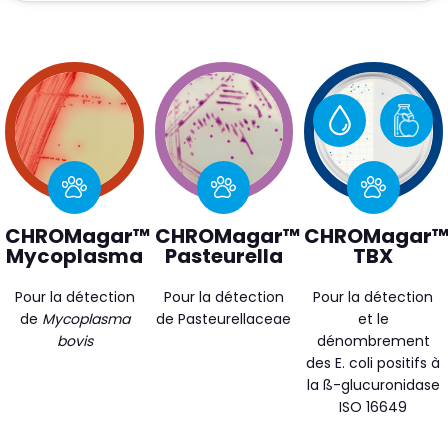
CHROMagar™
CHROMagar™
CHROMagar
Mycoplasma
Pasteurella
TBX
Pour la détection
Pour la détection
Pour la détection
de
Mycoplasma
de Pasteurellaceae
et le
bovis
dénombrement
des
E. coli
positifs à
la ß-glucuronidase
ISO 16649