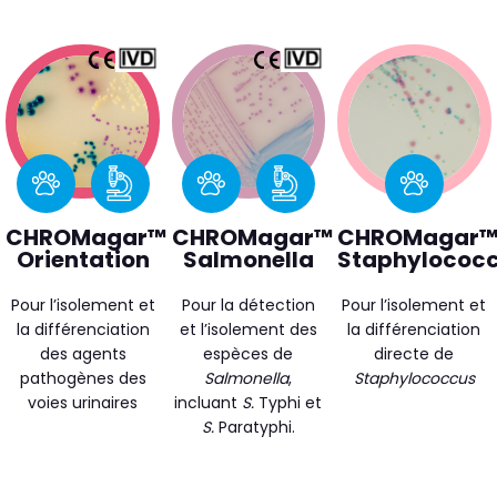
CHROMagar™
CHROMagar™
CHROMagar
Orientation
Salmonella
Staphylococ
Pour l’isolement et
Pour la détection
Pour l’isolement et
la différenciation
et l’isolement des
la différenciation
des agents
espèces de
directe de
pathogènes des
Salmonella
,
Staphylococcus
voies urinaires
incluant
S.
Typhi et
S.
Paratyphi.