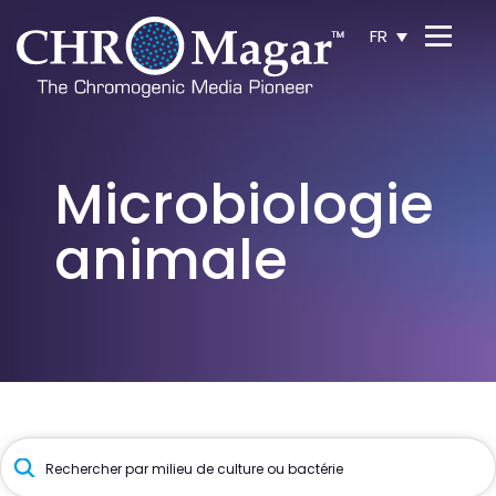
FR
Microbiologie
animale
Recherche
de
produits