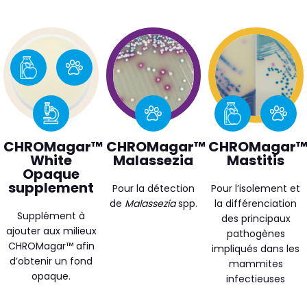
CHROMagar™
CHROMagar™
CHROMagar
White
Malassezia
Mastitis
Opaque
supplement
Pour la détection
Pour l’isolement et
de
Malassezia
spp.
la différenciation
Supplément à
des principaux
ajouter aux milieux
pathogènes
CHROMagar™ afin
impliqués dans les
d’obtenir un fond
mammites
opaque.
infectieuses