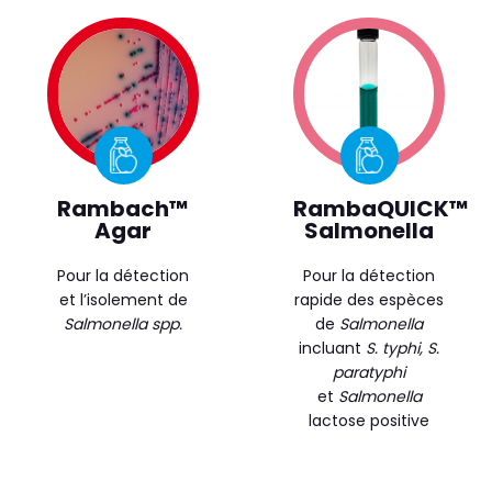
Rambach™
RambaQUICK™
Agar
Salmonella
Pour la détection
Pour la détection
et l’isolement de
rapide des espèces
Salmonella spp.
de
Salmonella
incluant
S. typhi, S.
paratyphi
et
Salmonella
lactose positive