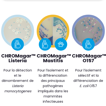
CHROMagar™
CHROMagar™
CHROMagar
Listeria
Mastitis
O157
Pour la détection
Pour l’isolement et
Pour l’isolement
et le
la différenciation
sélectif et la
dénombrement de
des principaux
différenciation de
Listeria
pathogènes
E. coli
O157
monocytogenes
impliqués dans les
mammites
infectieuses