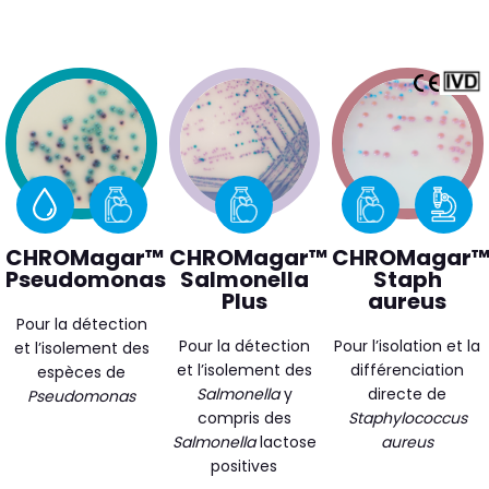
CHROMagar™
CHROMagar™
CHROMagar
Pseudomonas
Salmonella
Staph
Plus
aureus
Pour la détection
Pour la détection
Pour l’isolation et la
et l’isolement des
et l’isolement des
différenciation
espèces de
Salmonella
y
directe de
Pseudomonas
compris des
Staphylococcus
Salmonella
lactose
aureus
positives