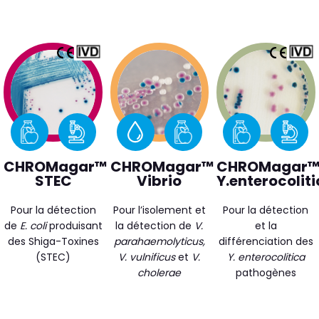
CHROMagar™
CHROMagar™
CHROMagar
STEC
Vibrio
Y.enterocolit
Pour la détection
Pour l’isolement et
Pour la détection
de
E. coli
produisant
la détection de
V.
et la
des Shiga-Toxines
parahaemolyticus,
différenciation des
(STEC)
V. vulnificus
et
V.
Y. enterocolitica
cholerae
pathogènes