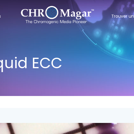
s
Trouver un
quid ECC