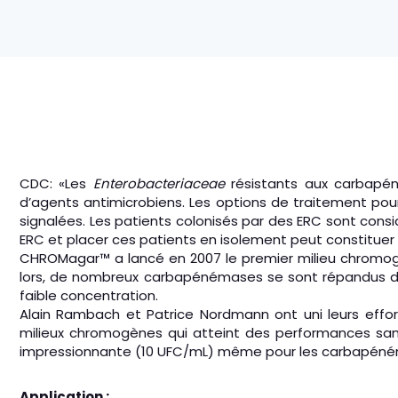
CDC: «Les
Enterobacteriaceae
résistants aux carbapén
d’agents antimicrobiens. Les options de traitement pou
signalées. Les patients colonisés par des ERC sont cons
ERC et placer ces patients en isolement peut constituer
CHROMagar™ a lancé en 2007 le premier milieu chromogè
lors, de nombreux carbapénémases se sont répandus dan
faible concentration.
Alain Rambach et Patrice Nordmann ont uni leurs eff
milieux chromogènes qui atteint des performances sans
impressionnante (10 UFC/mL) même pour les carbapéném
Application :