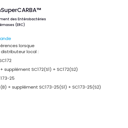
SuperCARBA™
lement des Entérobactéries
nèmases (ERC)
mande
références lorsque
istributeur local :
SC172
) + supplément SC172(S1) + SC172(S2)
C173-25
25(B) + supplément SC173-25(S1) + SC173-25(S2)