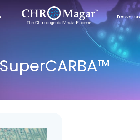
s
Trouver un
SuperCARBA™