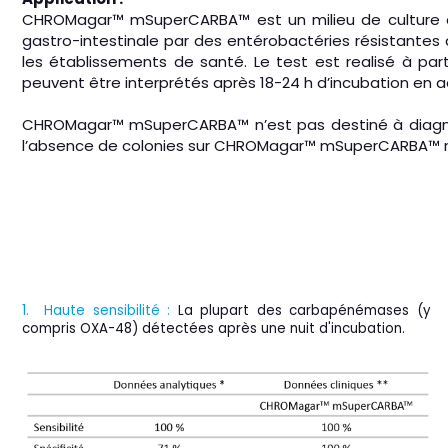
CHROMagar™ mSuperCARBA™ est un milieu de culture chrom
gastro-intestinale par des entérobactéries résistantes 
les établissements de santé. Le test est realisé à parti
peuvent être interprétés après 18-24 h d’incubation en a
CHROMagar™ mSuperCARBA™ n’est pas destiné à diagnosti
l’absence de colonies sur CHROMagar™ mSuperCARBA™ n’
1. Haute sensibilité :
La plupart des carbapénémases (y
compris OXA-48) détectées après une nuit d'incubation.