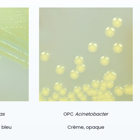
as
OPC
Acinetobacter
 bleu
Crème, opaque