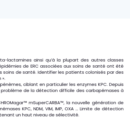
-lactamines ainsi qu’à la plupart des autres classes
s épidémies de ERC associées aux soins de santé ont été
oins de santé. Identifier les patients colonisés par des
 ».
énèmes, ciblant en particulier les enzymes KPC. Depuis
 problème de la détection difficile des carbapémases à
, CHROMagar™ mSuperCARBA™, la nouvelle génération de
émases KPC, NDM, VIM, IMP, OXA ... Limite de détection
ant un haut niveau de sélectivité.