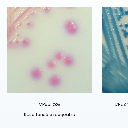
CPE
E. coli
CPE
Kl
Rose foncé à rougeâtre