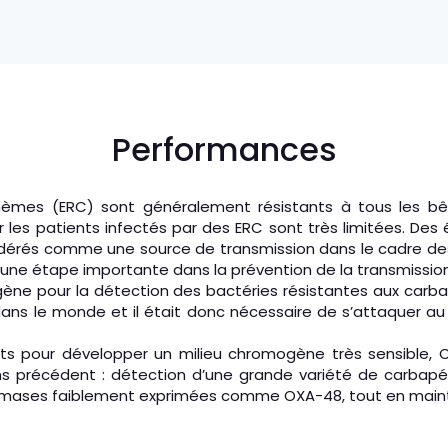
Performances
èmes (ERC) sont généralement résistants à tous les bêta
r les patients infectés par des ERC sont très limitées. De
idérés comme une source de transmission dans le cadre des s
 une étape importante dans la prévention de la transmission
ne pour la détection des bactéries résistantes aux carbap
s le monde et il était donc nécessaire de s’attaquer au
orts pour développer un milieu chromogène très sensible
 précédent : détection d’une grande variété de carbapén
ases faiblement exprimées comme OXA-48, tout en mainten