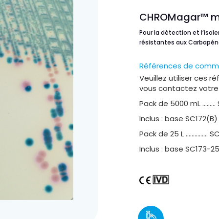
CHROMagar™ m
Pour la détection et l’iso
résistantes aux Carbapé
Références de com
Veuillez utiliser ces 
vous contactez votre d
Pack de 5000 mL ……… 
Inclus : base SC172(B
Pack de 25 L …………… S
Inclus : base SC173-