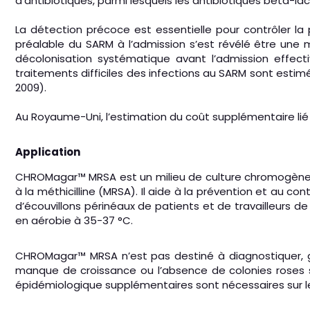
d’antibiotiques, parmi lesquels les antibiotiques bêta-lac
La détection précoce est essentielle pour contrôler la
préalable du SARM à l’admission s’est révélé être une 
décolonisation systématique avant l’admission effecti
traitements difficiles des infections au SARM sont estimé
2009).
Au Royaume-Uni, l’estimation du coût supplémentaire lié 
Application
CHROMagar™ MRSA est un milieu de culture chromogène sél
à la méthicilline (MRSA). Il aide à la prévention et au co
d’écouvillons périnéaux de patients et de travailleurs de
en aérobie à 35-37 °C.
CHROMagar™ MRSA n’est pas destiné à diagnostiquer, guide
manque de croissance ou l’absence de colonies roses s
épidémiologique supplémentaires sont nécessaires sur l