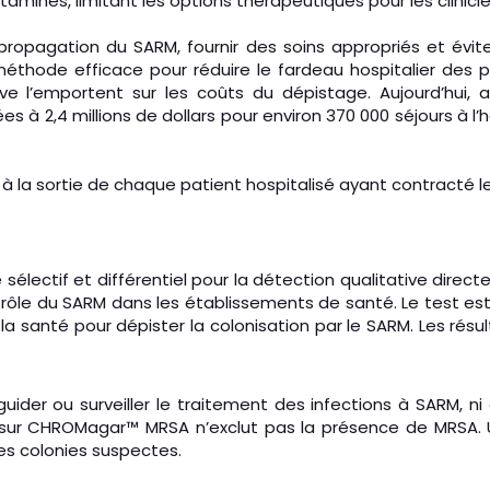
tamines, limitant les options thérapeutiques pour les clinicie
 propagation du SARM, fournir des soins appropriés et év
méthode efficace pour réduire le fardeau hospitalier des 
ve l’emportent sur les coûts du dépistage. Aujourd’hui, 
es à 2,4 millions de dollars pour environ 370 000 séjours à l
à la sortie de chaque patient hospitalisé ayant contracté l
ectif et différentiel pour la détection qualitative directe
ntrôle du SARM dans les établissements de santé. Le test est
 la santé pour dépister la colonisation par le SARM. Les rés
r ou surveiller le traitement des infections à SARM, ni à f
ur CHROMagar™ MRSA n’exclut pas la présence de MRSA. Une
es colonies suspectes.