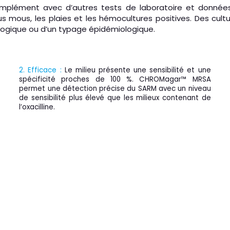
ment avec d’autres tests de laboratoire et données clini
us mous, les plaies et les hémocultures positives. Des cu
ologique ou d’un typage épidémiologique.
2. Efficace :
Le milieu présente une sensibilité et une
spécificité proches de 100 %. CHROMagar™ MRSA
permet une détection précise du SARM avec un niveau
de sensibilité plus élevé que les milieux contenant de
l’oxacilline.