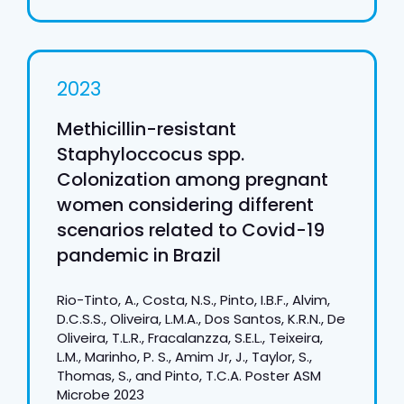
2023
Methicillin-resistant
Staphyloccocus spp.
Colonization among pregnant
women considering different
scenarios related to Covid-19
pandemic in Brazil
Rio-Tinto, A., Costa, N.S., Pinto, I.B.F., Alvim,
D.C.S.S., Oliveira, L.M.A., Dos Santos, K.R.N., De
Oliveira, T.L.R., Fracalanzza, S.E.L., Teixeira,
L.M., Marinho, P. S., Amim Jr, J., Taylor, S.,
Thomas, S., and Pinto, T.C.A. Poster ASM
Microbe 2023