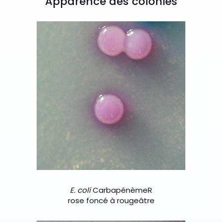
Apparence des colonies
E. coli
Carbapénème
R
rose foncé à rougeâtre