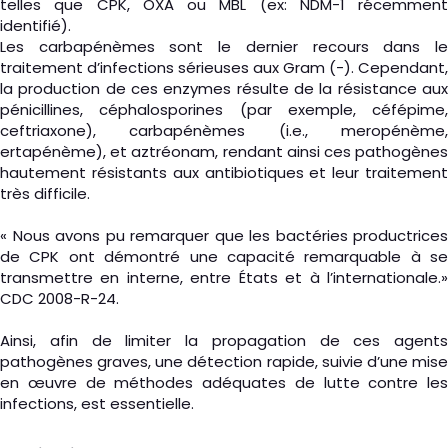
telles que CPK, OXA ou MBL (ex: NDM-1 récemment
identifié).
Les carbapénèmes sont le dernier recours dans le
traitement d’infections sérieuses aux Gram (-). Cependant,
la production de ces enzymes résulte de la résistance aux
pénicillines, céphalosporines (par exemple, céfépime,
ceftriaxone), carbapénèmes (i.e., meropénème,
ertapénème), et aztréonam, rendant ainsi ces pathogènes
hautement résistants aux antibiotiques et leur traitement
très difficile.
« Nous avons pu remarquer que les bactéries productrices
de CPK ont démontré une capacité remarquable à se
transmettre en interne, entre États et à l’internationale.»
CDC 2008-R-24.
Ainsi, afin de limiter la propagation de ces agents
pathogènes graves, une détection rapide, suivie d’une mise
en œuvre de méthodes adéquates de lutte contre les
infections, est essentielle.