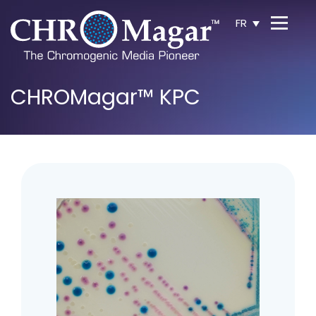
FR
CHROMagar™ KPC