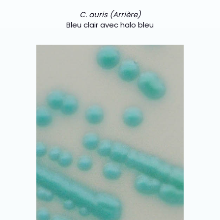
C. auris (Arrière)
Bleu clair avec halo bleu
<img class="vce-single-image"
src="https://chromagar.agencestudion
et.com/wp-
content/uploads/2021/11/calbicans.png"
width="300" height="300"
alt="CHROMagar Candida plus
calbicans" title="CHROMagar Candida
plus calbicans" />