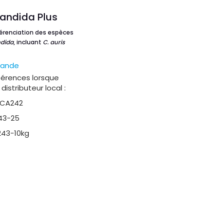
ndida Plus
fférenciation des espèces
dida
, incluant
C. auris
mande
références lorsque
istributeur local :
.CA242
243-25
243-10kg