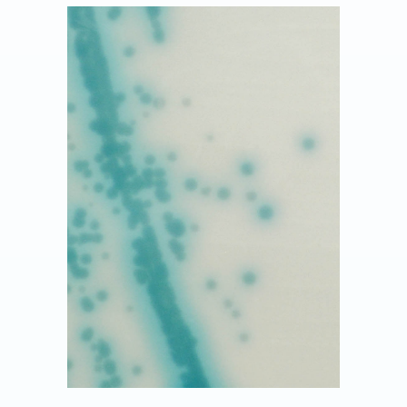
<img class="vce-single-image"
src="https://chromagar.agencestudion
et.com/wp-
content/uploads/2021/11/back-2-2.jpg"
width="300" height="300"
alt="CHROMagar Candida plus cauris"
title="CHROMagar Candida plus cauris"
/>