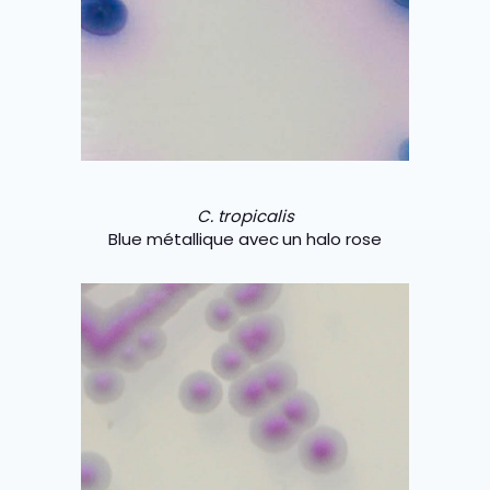
C. tropicalis
Blue métallique avec
un halo rose
<img class="vce-single-image"
src="https://chromagar.agencestudion
et.com/wp-
content/uploads/2021/11/ckrusei-1.png"
width="300" height="300"
alt="CHROMagar Candida plus ckrusei"
title="CHROMagar Candida plus ckrusei"
/>