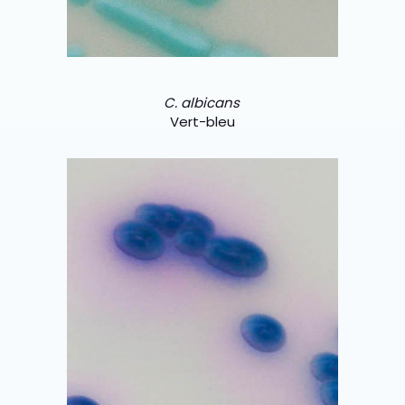
C. albicans
Vert-bleu
<img class="vce-single-image"
src="https://chromagar.agencestudion
et.com/wp-
content/uploads/2021/11/ctropicalis-
1.png" width="300" height="300"
alt="CHROMagar Candida plus
ctropicalis" title="CHROMagar Candida
plus ctropicalis" />