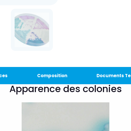
ces
Composition
Documents Te
Apparence des colonies
<img class="vce-single-image"
src="https://chromagar.agencestudion
et.com/wp-
content/uploads/2021/11/cauris.png"
width="300" height="300"
alt="CHROMagar Candida plus cauris"
title="CHROMagar Candida plus cauris"