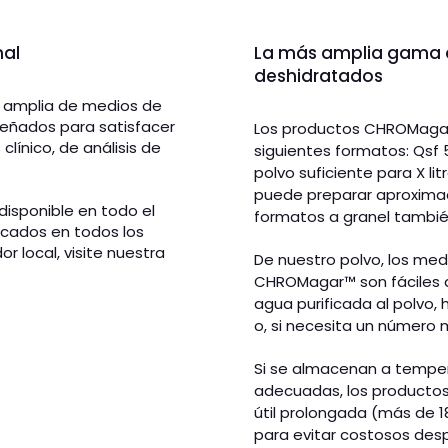
nal
La más amplia gama d
deshidratados
amplia de medios de
señados para satisfacer
Los productos CHROMaga
línico, de análisis de
siguientes formatos: Qsf 5
polvo suficiente para X li
puede preparar aproximad
isponible en todo el
formatos a granel tambié
icados en todos los
or local, visite nuestra
De nuestro polvo, los me
CHROMagar
™
son fáciles
agua purificada al polvo, hi
o, si necesita un número 
Si se almacenan a temp
adecuadas, los producto
útil prolongada (más de 18
para evitar costosos desp