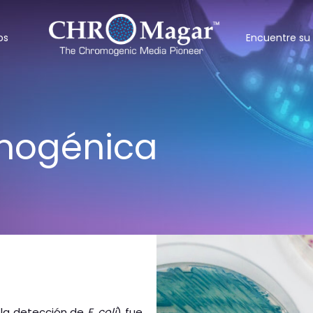
os
Encuentre su 
mogénica
 la detección de
E. coli
) fue