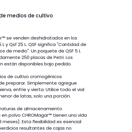
e medios de cultivo
r
™
se venden deshidratados en los
 L y Qsf 25 L. QSF significa "Cantidad de
tros de medio". Un paquete de QSF 5 L
amente 250 placas de Petri. Los
n están disponibles bajo pedido.
dios de cultivo cromogénicos
 de preparar. Simplemente agregue
erva, enfríe y vierta. Utilice todo el vial
menor de latas, solo una porción.
eraturas de almacenamiento
s en polvo CHROMagar
™
tienen una vida
 meses). Esta flexibilidad es esencial
erdicios resultantes de cajas no