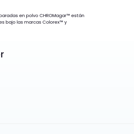
eparadas en polvo CHROMagar
™
están
ses bajo las marcas Colorex
™
y
r