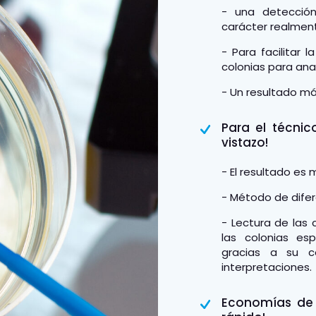
- una detección
carácter realmen
- Para facilitar l
colonias para anal
- Un resultado más
Para el técnic
vistazo!
- El resultado es m
- Método de difer
- Lectura de las 
las colonias es
gracias a su c
interpretaciones.
Economías de 