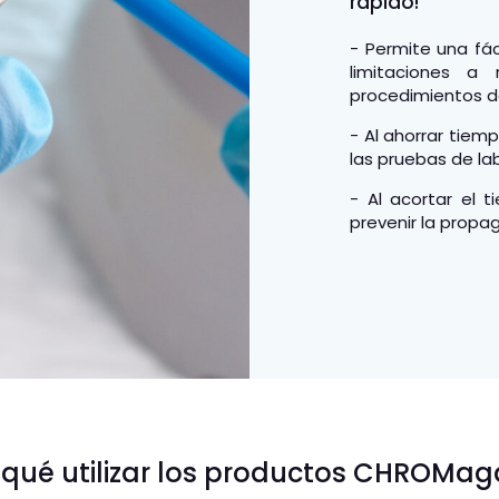
rápido!
- Permite una fác
limitaciones a
procedimientos de
- Al ahorrar tiem
las pruebas de lab
- Al acortar el 
prevenir la propa
ion loops, beside a microscope
hnician hand planting a petri
 qué utilizar los productos CHROMag