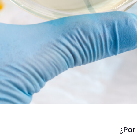
microbiologist hand cultivating a petri dish whit inoculat
and at background tubes and tools of laboratory / lab tec
dish
¿Por