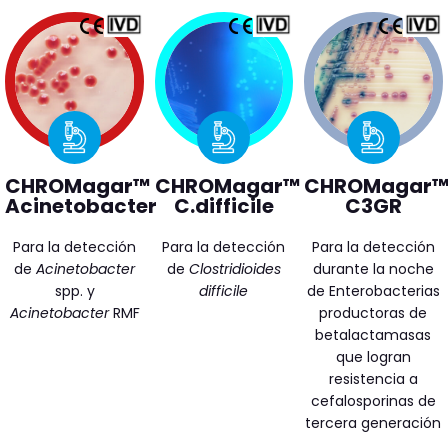
CHROMagar™
CHROMagar™
CHROMagar
Acinetobacter
C.difficile
C3GR
Para la detección
Para la detección
Para la detección
de
Acinetobacter
de
Clostridioides
durante la noche
spp. y
difficile
de Enterobacterias
Acinetobacter
RMF
productoras de
betalactamasas
que logran
resistencia a
cefalosporinas de
tercera generación