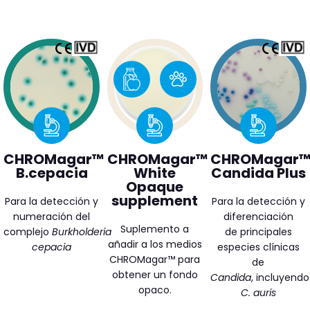
CHROMagar™
CHROMagar™
CHROMagar
B.cepacia
White
Candida Plus
Opaque
supplement
Para la detección y
Para la detección y
numeración del
diferenciación
Suplemento a
complejo
Burkholderia
de principales
añadir a los medios
cepacia
especies clínicas
CHROMagar™ para
de
obtener un fondo
Candida
, incluyendo
opaco.
C. auris