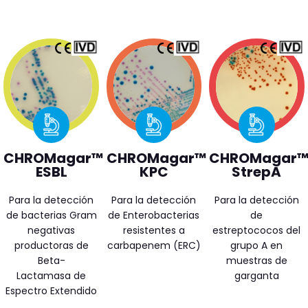
CHROMagar™
CHROMagar™
CHROMagar
ESBL
KPC
StrepA
Para la detección
Para la detección
Para la detección
de bacterias Gram
de Enterobacterias
de
negativas
resistentes a
estreptococos del
productoras de
carbapenem (ERC)
grupo A en
Beta-
muestras de
Lactamasa de
garganta
Espectro Extendido