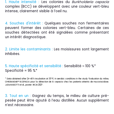
1. Haute intensité :
Les colonies du
Burkholderia cepacia
complex (BCC) se développent avec une couleur vert-bleu
intense, clairement visible à l’oeil nu.
4. Souches d'intérêt :
Quelques souches non fermentaires
peuvent former des colonies vert-bleu. Certaines de ces
souches détectées ont été signalées comme présentant
un intérêt diagnostique.
2. Limite les contaminants :
Les moisissures sont largement
inhibées.
5. Haute spécificité et sensibilité :
Sensibilité ≈ 100 %*
Specificité = 95 %*
* Data obtained after 24-48 h incubation at 35 °C in aerobic conditions in the study “Evaluation du milieu
CHROMAGAR™ B.CEPACIA pour la détection de B. cepacia chez les patients atteints de mucoviscidose.
Julia MASOTTI et al., poster. RICAI 2021”.
3. Tout en un :
Gagnez du temps, le milieu de culture pré-
pesée peut être ajouté à l’eau distillée. Aucun supplément
n’est nécessaire.