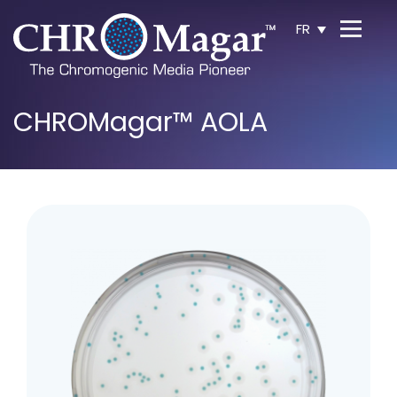
FR
CHROMagar™ AOLA