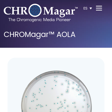
ES
CHROMagar™ AOLA