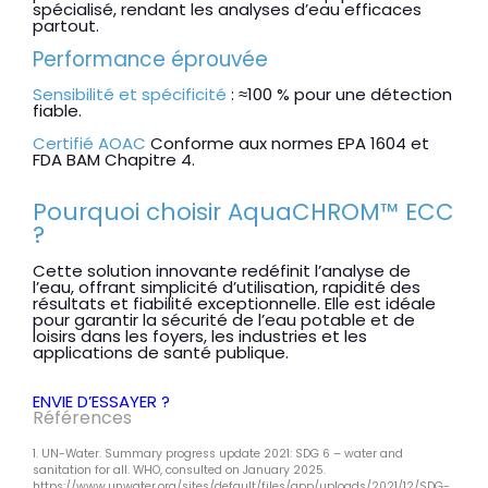
spécialisé, rendant les analyses d’eau efficaces
partout.
Performance éprouvée
Sensibilité et spécificité
: ≈100 % pour une détection
fiable.
Certifié AOAC
Conforme aux normes
EPA 1604
et
FDA BAM Chapitre 4
.
Pourquoi choisir AquaCHROM™ ECC
?
Cette solution innovante redéfinit l’analyse de
l’eau, offrant simplicité d’utilisation, rapidité des
résultats et fiabilité exceptionnelle. Elle est idéale
pour garantir la sécurité de l’eau potable et de
loisirs dans les foyers, les industries et les
applications de santé publique.
ENVIE D’ESSAYER ?
Références
1. UN-Water. Summary progress update 2021: SDG 6 – water and
sanitation for all. WHO, consulted on January 2025.
https://www.unwater.org/sites/default/files/app/uploads/2021/12/SDG-