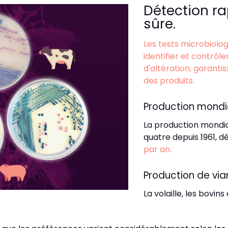
Détection ra
sûre.
Les tests microbiolog
identifier et contrô
d'altération, garantis
des produits.
Production mondi
La production mondia
quatre depuis 1961, d
par an.
Production de via
La volaille, les bovins