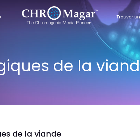
s
Trouver un
giques de la vian
ues de la viande