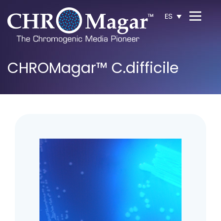
ES
CHROMagar™ C.difficile