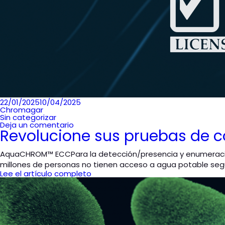
Publicado
22/01/2025
10/04/2025
en
Chromagar
Sin categorizar
Deja un comentario
Revolucione sus pruebas de c
AquaCHROM™ ECCPara la detección/presencia y enumeración d
millones de personas no tienen acceso a agua potable segu
Lee el artículo completo