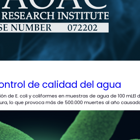
ontrol de calidad del agua
e E. coli y coliformes en muestras de agua de 100 mLEl des
ra, lo que provoca más de 500.000 muertes al año causadas 