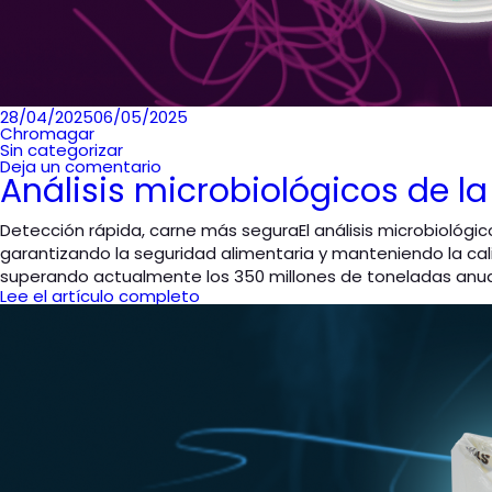
Publicado
28/04/2025
06/05/2025
en
Chromagar
Sin categorizar
Deja un comentario
Análisis microbiológicos de l
Detección rápida, carne más seguraEl análisis microbiológi
garantizando la seguridad alimentaria y manteniendo la ca
superando actualmente los 350 millones de toneladas anua
Lee el artículo completo