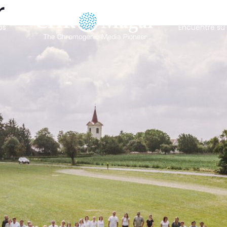
r
os
Encuentre su 